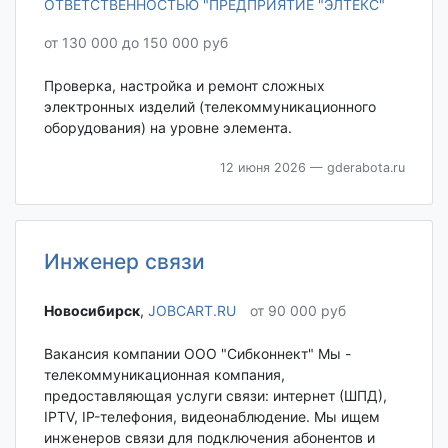
ОТВЕТСТВЕННОСТЬЮ "ПРЕДПРИЯТИЕ "ЭЛТЕКС"
от 130 000 до 150 000 руб
Проверка, настройка и ремонт сложных
электронных изделий (телекоммуникационного
оборудования) на уровне элемента.
12 июня 2026
— gderabota.ru
Инженер связи
Новосибирск‎
,
JOBCART.RU
от 90 000 руб
Вакансия компании ООО "Сибконнект" Mы -
тeлeкoммуникационная компания,
предоcтавляющaя услуги связи: интернет (ШПД),
IРTV, IP-тeлeфoния, видeoнaблюдение. Мы ищем
инжeнеров cвязи для пoдключeния aбoнeнтов и