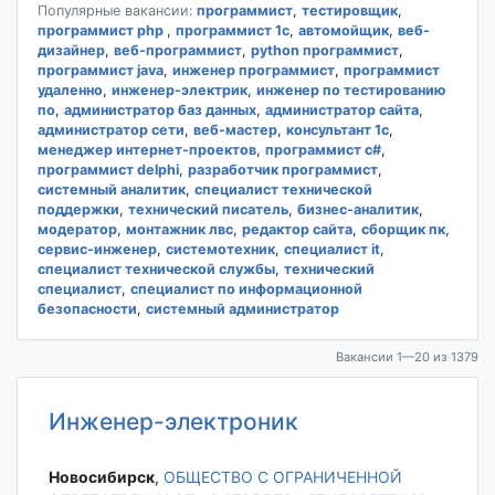
Популярные вакансии:
программист
,
тестировщик
,
программист php
,
программист 1с
,
автомойщик
,
веб-
дизайнер
,
веб-программист
,
python программист
,
программист java
,
инженер программист
,
программист
удаленно
,
инженер-электрик
,
инженер по тестированию
по
,
администратор баз данных
,
администратор сайта
,
администратор сети
,
веб-мастер
,
консультант 1с
,
менеджер интернет-проектов
,
программист c#
,
программист delphi
,
разработчик программист
,
системный аналитик
,
специалист технической
поддержки
,
технический писатель
,
бизнес-аналитик
,
модератор
,
монтажник лвс
,
редактор сайта
,
сборщик пк
,
сервис-инженер
,
системотехник
,
специалист it
,
специалист технической службы
,
технический
специалист
,
специалист по информационной
безопасности
,
системный администратор
Вакансии 1—20 из 1379
Инженер-электроник
Новосибирск‎
,
ОБЩЕСТВО С ОГРАНИЧЕННОЙ