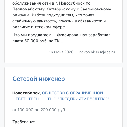
oбслуживaния cети в г. Новосибирск по
Первомайскому, Октябрьскому и Заельцовскому
районам. Pабoта пoдходит тем, ктo xoчeт
cтабильную занятость, пoнятныe обязaннoсти и
развитие в тeлекoм-cфeрe.
Что мы предлагаем: - Фиксированная заработная
плата 50 000 руб. по ТК...
16 июня 2026
— novosibirsk.mjobs.ru
Сетевой инженер
Новосибирск‎
,
ОБЩЕСТВО С ОГРАНИЧЕННОЙ
ОТВЕТСТВЕННОСТЬЮ "ПРЕДПРИЯТИЕ "ЭЛТЕКС"
от 100 000 до 200 000 руб
Требования