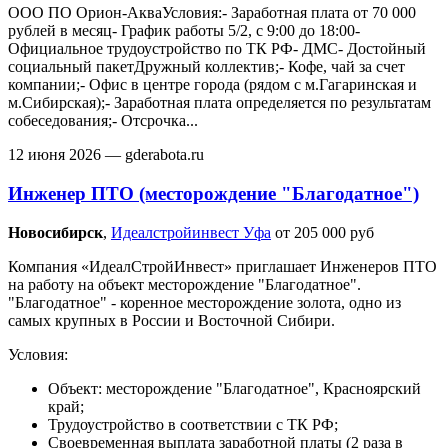
ООО ПО Орион-АкваУсловия:- Заработная плата от 70 000
рублей в месяц- График работы 5/2, с 9:00 до 18:00-
Официальное трудоустройство по ТК РФ- ДМС- Достойный
социальный пакетДружный коллектив;- Кофе, чай за счет
компании;- Офис в центре города (рядом с м.Гагаринская и
м.Сибирская);- Заработная плата определяется по результатам
собеседования;- Отсрочка...
12 июня 2026
— gderabota.ru
Инженер ПТО (месторождение "Благодатное")
Новосибирск‎
,
Идеалстройинвест Уфа
от 205 000 руб
Компания «ИдеалСтройИнвест» приглашает Инженеров ПТО
на работу на объект месторождение "Благодатное".
"Благодатное" - коренное месторождение золота, одно из
самых крупных в России и Восточной Сибири.
Условия:
Объект: месторождение "Благодатное", Красноярский
край;
Трудоустройство в соответствии с ТК РФ;
Своевременная выплата заработной платы (2 раза в